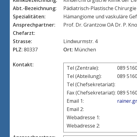
Klinikbezeichnung:
Kinderchirurgische Klinik der
Abt.-Bezeichnung:
Pädiatrisch-Plastische Chirurgie
Spezialitäten:
Hämangiome und vaskuläre Gefä
Ansprechpartner:
Prof. Dr. Grantzow OA Dr. P. Kno
Chefarzt:
Strasse:
Lindwurmstr. 4
PLZ:
80337
Ort:
München
Kontakt:
Tel (Zentrale):
089 516
Tel (Abteilung):
089 516
Tel (Chefsekretariat):
Fax (Chefsekretariat):
089 516
Email 1:
rainer.
Email 2:
Webadresse 1:
Webadresse 2: