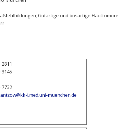
 LMU München
ßfehlbildungen; Gutartige und bösartige Hauttumore
rr
0 2811
0 3145
0 7732
grantzow@kk-i.med.uni-muenchen.de