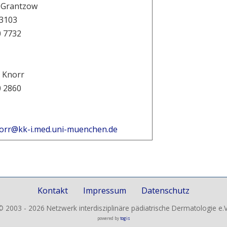
. Grantzow
03103
0 7732
. Knorr
0 2860
norr@kk-i.med.uni-muenchen.de
Kontakt
Impressum
Datenschutz
© 2003 - 2026 Netzwerk interdisziplinäre pädiatrische Dermatologie e.V
powered by
togis