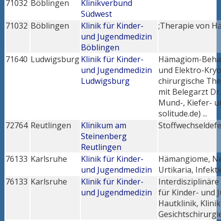
71032
Böblingen
Klinikverbund
Südwest
71032
Böblingen
Klinik für Kinder-
;Therapie von 
und Jugendmedizin
Böblingen
71640
Ludwigsburg
Klinik für Kinder-
Hämagiom-Behan
und Jugendmedizin
und Elektro-Kryo
Ludwigsburg
chirurgische The
mit Belegarzt Dr.
Mund-, Kiefer- u
solitude.de) ...
72764
Reutlingen
Klinikum am
Stoffwechseldef
Steinenberg
Reutlingen
76133
Karlsruhe
Klinik für Kinder-
Hämangiome, Neu
und Jugendmedizin
Urtikaria, Infekt
76133
Karlsruhe
Klinik für Kinder-
Interdisziplinär
und Jugendmedizin
für Kinder- und 
Hautklinik, Klini
Gesichtschirurgi