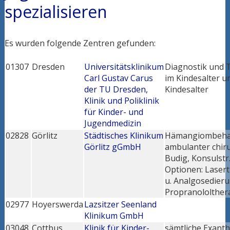
spezialisieren
Es wurden folgende Zentren gefunden:
01307
Dresden
Universitätsklinikum
Diagnostik und 
Carl Gustav Carus
im Kindesalter u
der TU Dresden,
Kindesalter
Klinik und Poliklinik
für Kinder- und
Jugendmedizin
02828
Görlitz
Städtisches Klinikum
Hämangiombehan
Görlitz gGmbH
ambulanter chiru
Budig, Konsulstr
Optionen: Laser
u. Analgosedier
Propranololtherap
02977
Hoyerswerda
Lazsitzer Seenland
Klinikum GmbH
03048
Cottbus
Klinik für Kinder-
sämtliche Exant