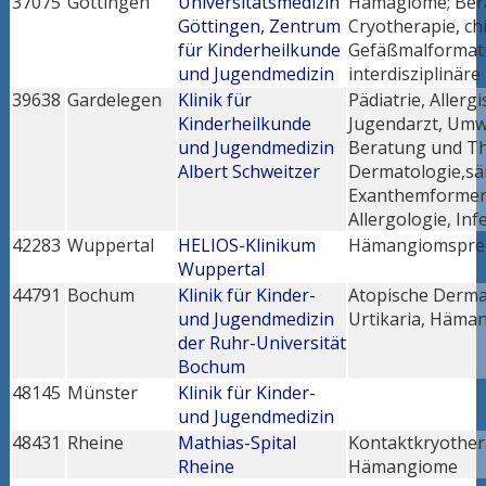
37075
Göttingen
Universitätsmedizin
Hämagiome; Bera
Göttingen, Zentrum
Cryotherapie, ch
für Kinderheilkunde
Gefäßmalformati
und Jugendmedizin
interdisziplinär
39638
Gardelegen
Klinik für
Pädiatrie, Allerg
Kinderheilkunde
Jugendarzt, Umw
und Jugendmedizin
Beratung und The
Albert Schweitzer
Dermatologie,sä
Exanthemformen,
Allergologie, Inf
42283
Wuppertal
HELIOS-Klinikum
Hämangiomspre
Wuppertal
44791
Bochum
Klinik für Kinder-
Atopische Dermat
und Jugendmedizin
Urtikaria, Häma
der Ruhr-Universität
Bochum
48145
Münster
Klinik für Kinder-
und Jugendmedizin
48431
Rheine
Mathias-Spital
Kontaktkryothera
Rheine
Hämangiome