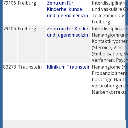
79106
Freiburg
Zentrum für
Interdisziplinä
Kinderheilkunde
und vaskuläre G
und Jugendmedizin
Teilnehmer aus 
Freiburg
79106
Freiburg
Zentrum für Kinder-
Interdisziplinär
und Jugendmedizin
Hämangiomrunde:
Kontaktkryother
(Steroide, Vincri
(Embolisation, S
Verfahren, Psycho
83278
Traunstein
Klinikum Traunstein
Hämangiome (Kry
Propanololthera
bösartige Hautt
Verbrühungen, H
Narbenkorrektu