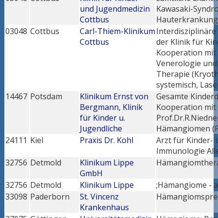
und Jugendmedizin
Kawasaki-Syndro
Cottbus
Hauterkrankunge
03048
Cottbus
Carl-Thiem-Klinikum
Interdisziplinä
Cottbus
der Klinik für K
Kooperation mit 
Venerologie und 
Therapie (Kryoth
systemisch, Lase
14467
Potsdam
Klinikum Ernst von
Gesamte Kinderd
Bergmann, Klinik
Kooperation mit 
für Kinder u.
Prof.Dr.R.Niedne
Jugendliche
Hämangiomen (Pr
24111
Kiel
Praxis Dr. Kohl
Arzt für Kinder-
Immunologie All
32756
Detmold
Klinikum Lippe
Hämangiomther
GmbH
32756
Detmold
Klinikum Lippe
;Hämangiome - at
33098
Paderborn
St. Vincenz
Hämangiomspre
Krankenhaus